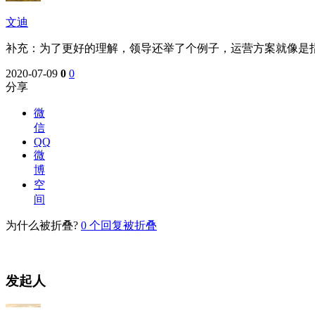
文迪
补充：为了更好的理解，领导还举了个例子，运营方案就像是
2020-07-09
0
0
分享
微
信
QQ
微
博
空
间
为什么被折叠?
0
个回复被折叠
发起人