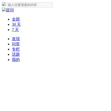
提问
全部
30 天
7 天
发现
问答
专栏
话题
我的